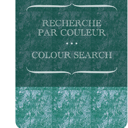
• •  CLIQUEZ ICI / CLIC HERE  • •