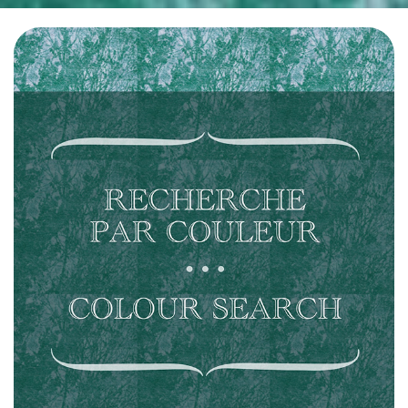
• •  CLIQUEZ ICI / CLIC HERE  • •