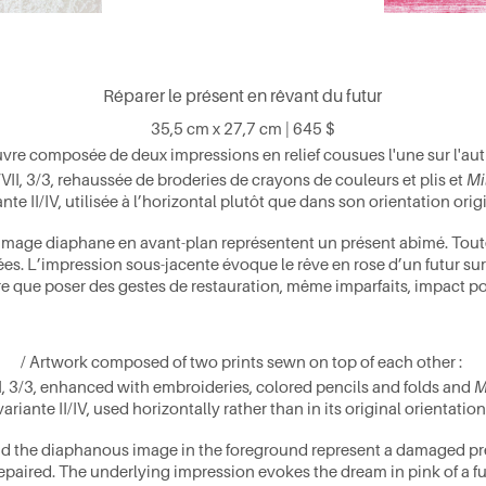
Réparer le présent en rêvant du futur
35,5 cm x 27,7 cm
| 645 $
re composée de deux impressions en relief cousues l'une sur l'aut
/VII, 3/3
, rehaussée de broderies de crayons de couleurs et plis et
Mi
ante II/IV, utilisée à l’horizontal plutôt que dans son orientation orig
l’image diaphane en avant-plan représentent un présent abîmé. Toutef
es. L’impression sous-jacente évoque le rêve en rose d’un futur sur 
 que poser des gestes de restauration, même imparfaits, impact pos
/ Artwork composed of two prints
sewn on top of each other
:
I, 3/3
,
enhanced with embroideries, colored pencils and folds and
M
variante II/IV,
used horizontally rather than in its original orientatio
nd the diaphanous image in the foreground represent a damaged pre
paired. The underlying impression evokes the dream in pink of a fu