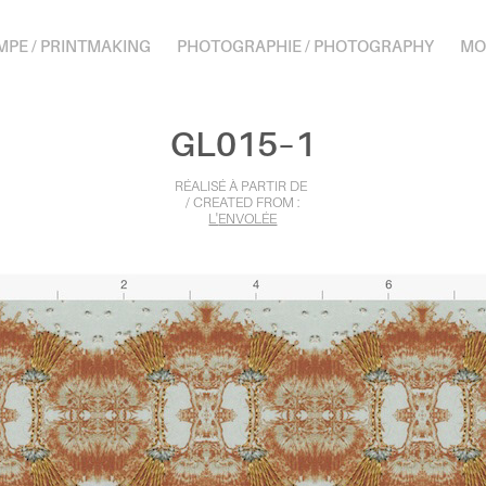
MPE / PRINTMAKING
PHOTOGRAPHIE / PHOTOGRAPHY
MO
GL015–1
RÉALISÉ À PARTIR DE
/ CREATED FROM :
L'
ENVOLÉE