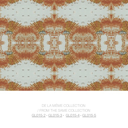
DE LA MÊME COLLECTION
/ FROM THE SAME COLLECTION
GL015-2
•
GL015-3
•
GL015-4
•
GL015-5